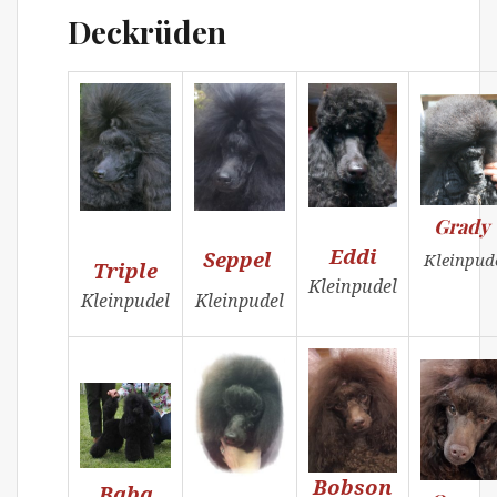
Deckrüden
Grad
Eddi
Seppel
Kleinpud
Triple
Kleinpudel
Kleinpudel
Kleinpudel
Bobson
Baba