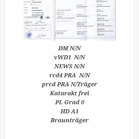
DM N/N
vWD1 N/N
NEWS N/N
rcd4 PRA N/N
prcd PRA N/Träger
Katarakt frei
PL Grad 0
HD A1
Braunträger