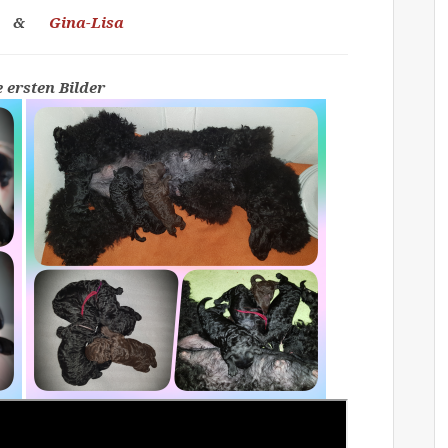
&
Gina-Lisa
e ersten Bilder