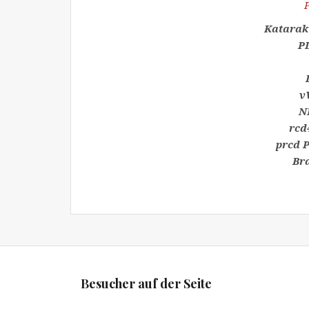
Katarakt
PL
v
N
rcd
prcd 
Br
Besucher auf der Seite