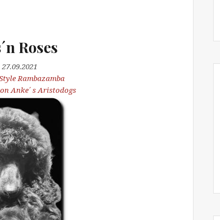
´n Roses
 27.09.2021
 Style Rambazamba
on Anke´ s Aristodogs