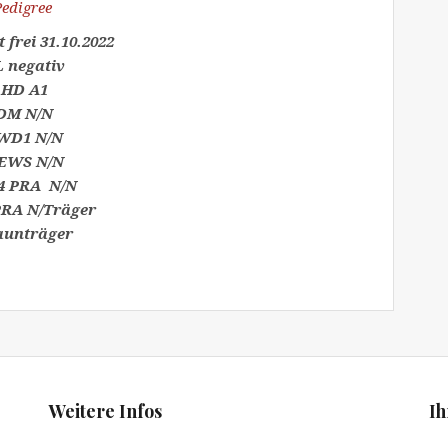
Pedigree
 frei 31.10.2022
 negativ
HD A1
DM N/N
WD1 N/N
EWS N/N
4 PRA N/N
PRA N/Träger
aunträger
Weitere Infos
Ih