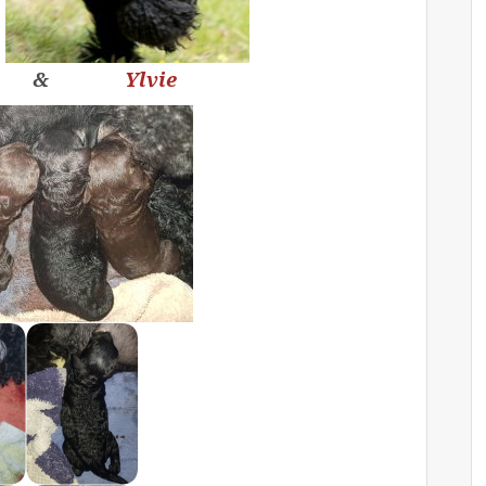
&
Ylvie